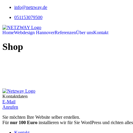
Zum
info@netzway.de
Inhalt
051153079500
springen
Home
Webdesign Hannover
Referenzen
Über uns
Kontakt
Shop
Kontaktdaten
E-Mail
Anrufen
Sie möchten Ihre Website selber erstellen.
Für
nur 100 Euro
installieren wir für Sie WordPress und richten alles
Kontakt